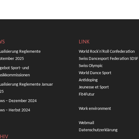
WS
LINK
ualisierung Reglemente
World Rock'n'Roll Confederation
ptember 2025
Swiss Dancesport Federation SDSF
Swiss Olympic
gebot Sport- und
World Dance Sport
sikkommissionen
Antidoping
ualisierung Reglemente Januar
Jeunesse et Sport
25
Fit4Futur
ws – Dezember 2024
Work environment
ws – Herbst 2024
Webmail
Datenschutzerklärung
HIV