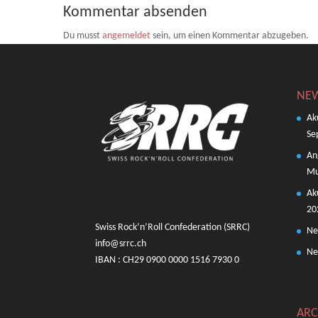
Kommentar absenden
Du musst
angemeldet
sein, um einen Kommentar abzugeben.
NE
Ak
Se
An
Mu
Ak
20
Swiss Rock’n’Roll Confederation (SRRC)
Ne
info@srrc.ch
Ne
IBAN : CH29 0900 0000 1516 7930 0
ARC