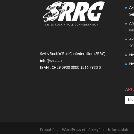
Ak
Se
An
Mu
Ak
20
Swiss Rock’n’Roll Confederation (SRRC)
Ne
info@srrc.ch
Ne
IBAN : CH29 0900 0000 1516 7930 0
ARC
ARCH
Propulsé par
WordPress
et hébergé par
Infomaniak