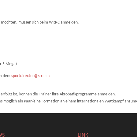
en möchten, müssen sich beim WRRC anmelden.
er 5 Mega)
werden:
sportdirector@srrc.ch
erfolgt ist, können die Trainer ihre Akrobatikprogramme anmelden.
t es möglich ein Paar/eine Formation an einem internationalen Wettkampf anzum
WS
LINK